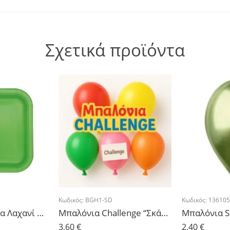
Σχετικά προϊόντα
Κωδικός:
BGH1-SD
Κωδικός:
136105
Πιάτα Τετράγωνα Λαχανί 18cm – 16τμχ.
Μπαλόνια Challenge “Σκάσε & Γέλα” – 6 τμχ.
3,60
€
2,40
€