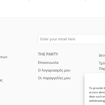
THE PARTY
Δευ
ντων
Επικοινωνία
Τρί
Πα
Ο λογαριασμός μου
Σά
Οι παραγγελίες μου
ας
To provide t
access devic
data such as
withdrawing 