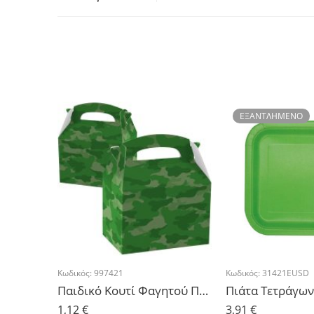
ΕΞΑΝΤΛΗΜΈΝΟ
Κωδικός:
997421
Κωδικός:
31421EUSD
Παιδικό Κουτί Φαγητού Παραλλαγή – 1 τμχ.
1,12
€
3,91
€