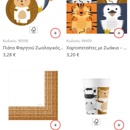
Κωδικός:
96598
Κωδικός:
96600
Πιάτα Φαγητού Ζωολογικός Κήπος – 8 τμχ.
Χαρτοπετσέτες με Ζωάκια – 20 τμχ.
3,28
€
3,20
€