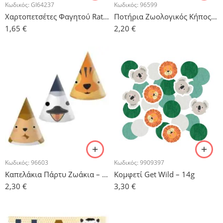
Κωδικός:
GI64237
Κωδικός:
96599
Χαρτοπετσέτες Φαγητού Rattan – 16 τμχ.
Ποτήρια Ζωολογικός Κήπος – 8 τμχ.
1,65
€
2,20
€
Κωδικός:
96603
Κωδικός:
9909397
Καπελάκια Πάρτυ Ζωάκια – 6 τμχ.
Κομφετί Get Wild – 14g
2,30
€
3,30
€