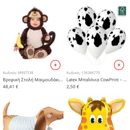
Κωδικός:
M997538
Κωδικός:
136346770
Βρεφική Στολή Μαϊμουδάκι / 6 – 12 μηνών
Latex Μπαλόνια CowPrint – 6 τμχ.
48,41
€
2,50
€