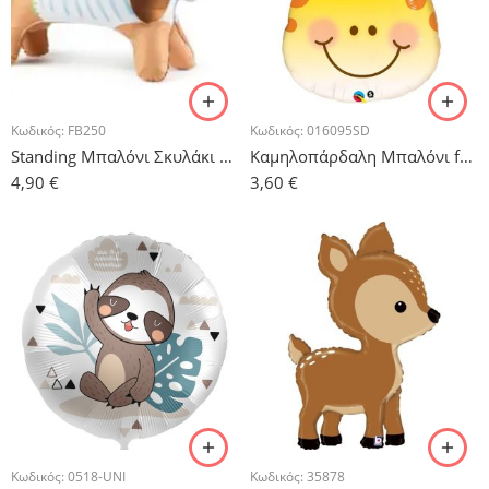
Κωδικός:
FB250
Κωδικός:
016095SD
Standing Μπαλόνι Σκυλάκι Dachshund
Καμηλοπάρδαλη Μπαλόνι foil 24″
4,90
€
3,60
€
Κωδικός:
0518-UNI
Κωδικός:
35878