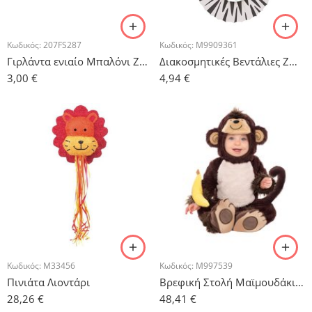
Κωδικός:
207FS287
Κωδικός:
M9909361
Γιρλάντα ενιαίο Μπαλόνι Ζωάκια
Διακοσμητικές Βεντάλιες Ζωάκια της Ζούγκλας – 3τμχ.
3,00
€
4,94
€
Κωδικός:
M33456
Κωδικός:
M997539
Πινιάτα Λιοντάρι
Βρεφική Στολή Μαϊμουδάκι / 12 – 18 μηνών
28,26
€
48,41
€