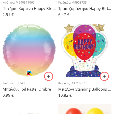
Κωδικός:
M990371066
Κωδικός:
M9903733
Ποτήρια Χάρτινα Happy Birthday Balloons 250ml – 8τμχ.
Τραπεζομάντηλο Happy Birthday Balloons
2,51
€
6,47
€
Κωδικός:
097430
Κωδικός:
A4716301
Μπαλόνι Foil Pastel Ombre
Μπαλόνι Standing Balloons – Happy Birthday
0,99
€
10,82
€