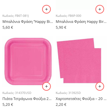
Κωδικός:
FB6T-081J
Κωδικός:
FB6P-000
Μπαλόνια Φράση “Happy Birthday” Ροζ – 13 τμχ.
Μπαλόνια Φράση Happy Birthday Παστέλ Λιλά – 13 τμχ.
5,60
€
5,90
€
Κωδικός:
31437EUSD
Κωδικός:
31392SD
Πιάτα Τετράγωνα Φούξια 23cm – 14τμχ.
Χαρτοπετσέτες Φούξια – 20 τμχ.
5,20
€
2,20
€