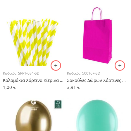
Κωδικός:
SPP1-084-SD
Κωδικός:
500167-SD
Καλαμάκια Χάρτινα Κίτρινα Ριγέ – 10τμχ.
Σακούλες Δώρων Χάρτινες Ρόζ – 5τμχ.
1,00
€
3,91
€