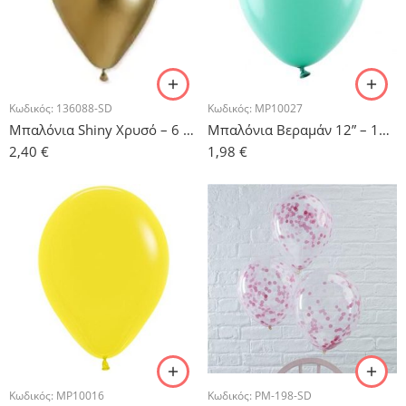
Κωδικός:
136088-SD
Κωδικός:
MP10027
Μπαλόνια Shiny Χρυσό – 6 τμχ.
Μπαλόνια Βεραμάν 12” – 10τμχ.
2,40
€
1,98
€
Κωδικός:
MP10016
Κωδικός:
PM-198-SD