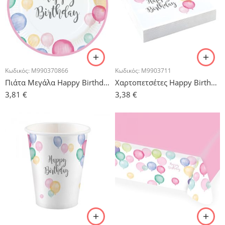
Κωδικός:
M990370866
Κωδικός:
M9903711
Πιάτα Μεγάλα Happy Birthday Balloons 23cm – 8τμχ.
Χαρτοπετσέτες Happy Birthday Balloons – 20τμχ.
3,81
€
3,38
€