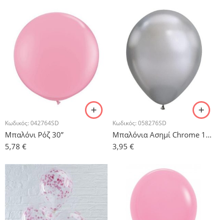
Κωδικός:
042764SD
Κωδικός:
058276SD
Μπαλόνι Ρόζ 30”
Μπαλόνια Ασημί Chrome 11” – 5τμχ.
5,78
€
3,95
€