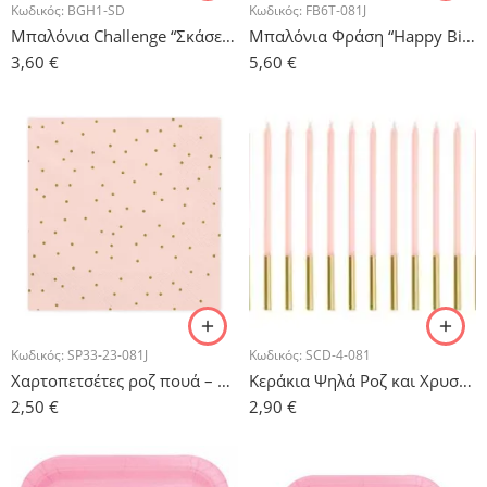
Κωδικός:
BGH1-SD
Κωδικός:
FB6T-081J
Μπαλόνια Challenge “Σκάσε & Γέλα” – 6 τμχ.
Μπαλόνια Φράση “Happy Birthday” Ροζ – 13 τμχ.
3,60
€
5,60
€
Κωδικός:
SP33-23-081J
Κωδικός:
SCD-4-081
Χαρτοπετσέτες ροζ πουά – 20 τμχ.
Κεράκια Ψηλά Ροζ και Χρυσό -12 τμχ.
2,50
€
2,90
€