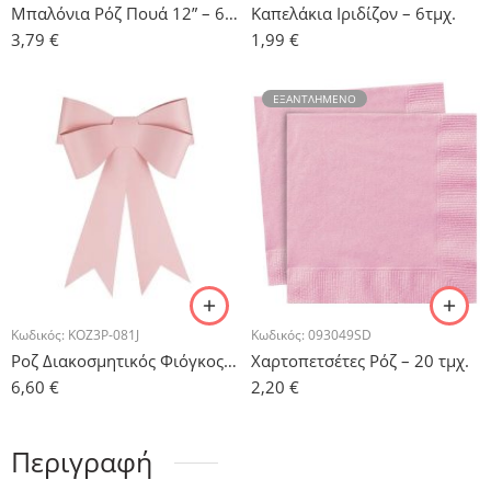
Μπαλόνια Ρόζ Πουά 12” – 6τμχ.
Καπελάκια Ιριδίζον – 6τμχ.
3,79
€
1,99
€
ΕΞΑΝΤΛΗΜΈΝΟ
Κωδικός:
KOZ3P-081J
Κωδικός:
093049SD
Ροζ Διακοσμητικός Φιόγκος – DIY
Χαρτοπετσέτες Ρόζ – 20 τμχ.
6,60
€
2,20
€
Περιγραφή