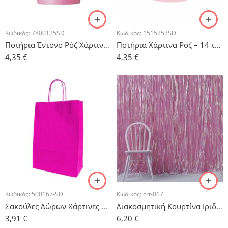
Κωδικός:
7800125SD
Κωδικός:
1515253SD
Ποτήρια Έντονο Ρόζ Χάρτινα – 14τμχ.
Ποτήρια Χάρτινα Ροζ – 14 τμχ.
4,35
€
4,35
€
Κωδικός:
500167-SD
Κωδικός:
crt-017
Σακούλες Δώρων Χάρτινες Ρόζ – 5τμχ.
Διακοσμητική Κουρτίνα Ιριδίζον Foil
3,91
€
6,20
€