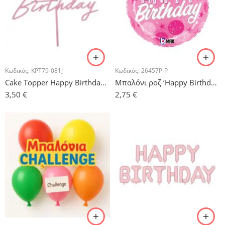
Κωδικός:
KPT79-081J
Κωδικός:
26457P-P
Cake Topper Happy Birthday Απαλό Ροζ
Μπαλόνι ροζ ‘Happy Birthday’ Sparkling
3,50
€
2,75
€