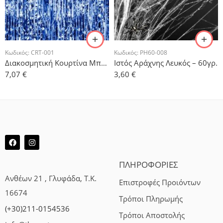
Κωδικός:
CRT-001
Κωδικός:
PH60-008
Διακοσμητική Κουρτίνα Μπλε Foil
Ιστός Αράχνης Λευκός – 60γρ.
7,07
€
3,60
€
ΠΛΗΡΟΦΟΡΙΕΣ
Ανθέων 21 , Γλυφάδα, Τ.Κ.
Επιστροφές Προιόντων
16674
Τρόποι Πληρωμής
(+30)211-0154536
Τρόποι Αποστολής