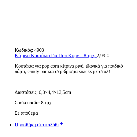
Κωδικός:
4903
Κίτρινα Κουτάκια Για Ποπ Κορν – 8 τμχ.
2,99
€
Κουτάκια για pop corn κίτρινα ριγέ, ιδανικά για παιδικό
πάρτι, candy bar και σερβίρισμα snacks με στυλ!
Διαστάσεις: 6,3×4,4×13,5cm
Συσκευασία: 8 τμχ.
Σε απόθεμα
Προσθήκη στο καλάθι