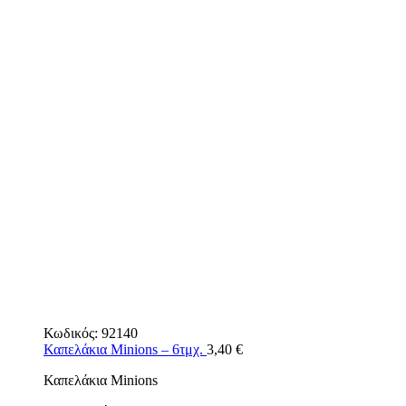
Κωδικός:
92140
Καπελάκια Minions – 6τμχ.
3,40
€
Καπελάκια Minions