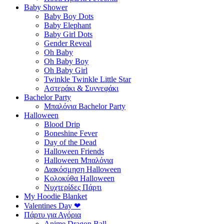
Baby Shower
Baby Boy Dots
Baby Elephant
Baby Girl Dots
Gender Reveal
Oh Baby
Oh Baby Boy
Oh Baby Girl
Twinkle Twinkle Little Star
Αστεράκι & Συννεφάκι
Bachelor Party
Μπαλόνια Bachelor Party
Halloween
Blood Drip
Boneshine Fever
Day of the Dead
Halloween Friends
Halloween Μπαλόνια
Διακόσμηση Halloween
Κολοκύθα Halloween
Νυχτερίδες Πάρτι
My Hoodie Blanket
Valentines Day ❤
Πάρτυ για Αγόρια
Anime Dragon Ball