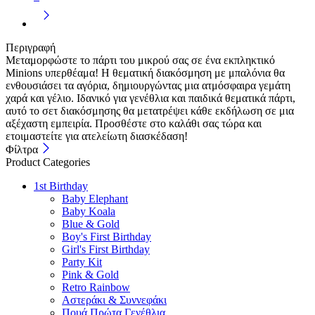
Περιγραφή
Μεταμορφώστε το πάρτι του μικρού σας σε ένα εκπληκτικό
Minions υπερθέαμα! Η θεματική διακόσμηση με μπαλόνια θα
ενθουσιάσει τα αγόρια, δημιουργώντας μια ατμόσφαιρα γεμάτη
χαρά και γέλιο. Ιδανικό για γενέθλια και παιδικά θεματικά πάρτι,
αυτό το σετ διακόσμησης θα μετατρέψει κάθε εκδήλωση σε μια
αξέχαστη εμπειρία. Προσθέστε στο καλάθι σας τώρα και
ετοιμαστείτε για ατελείωτη διασκέδαση!
Φίλτρα
Product Categories
1st Birthday
Baby Elephant
Baby Koala
Blue & Gold
Boy's First Birthday
Girl's First Birthday
Party Kit
Pink & Gold
Retro Rainbow
Αστεράκι & Συννεφάκι
Πουά Πρώτα Γενέθλια