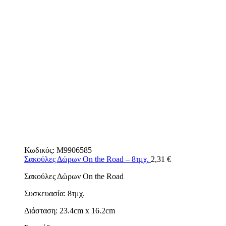
Κωδικός:
M9906585
Σακούλες Δώρων On the Road – 8τμχ.
2,31
€
Σακούλες Δώρων On the Road
Συσκευασία: 8τμχ.
Διάσταση: 23.4cm x 16.2cm