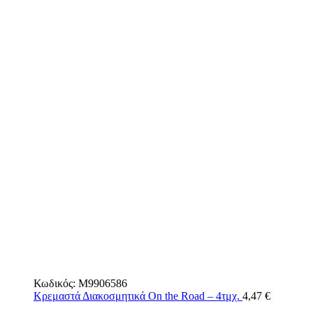
Κωδικός:
M9906586
Κρεμαστά Διακοσμητικά On the Road – 4τμχ.
4,47
€