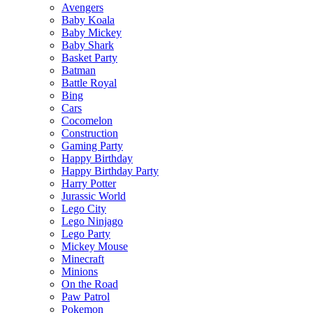
Avengers
Baby Koala
Baby Mickey
Baby Shark
Basket Party
Batman
Battle Royal
Bing
Cars
Cocomelon
Construction
Gaming Party
Happy Birthday
Happy Birthday Party
Harry Potter
Jurassic World
Lego City
Lego Ninjago
Lego Party
Mickey Mouse
Minecraft
Minions
On the Road
Paw Patrol
Pokemon