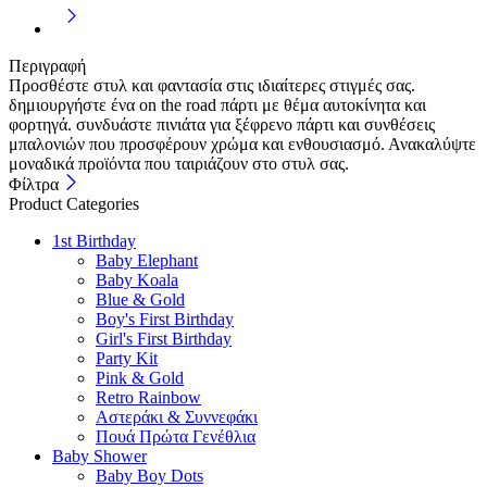
Περιγραφή
Προσθέστε στυλ και φαντασία στις ιδιαίτερες στιγμές σας.
δημιουργήστε ένα on the road πάρτι με θέμα αυτοκίνητα και
φορτηγά. συνδυάστε πινιάτα για ξέφρενο πάρτι και συνθέσεις
μπαλονιών που προσφέρουν χρώμα και ενθουσιασμό. Ανακαλύψτε
μοναδικά προϊόντα που ταιριάζουν στο στυλ σας.
Φίλτρα
Product Categories
1st Birthday
Baby Elephant
Baby Koala
Blue & Gold
Boy's First Birthday
Girl's First Birthday
Party Kit
Pink & Gold
Retro Rainbow
Αστεράκι & Συννεφάκι
Πουά Πρώτα Γενέθλια
Baby Shower
Baby Boy Dots