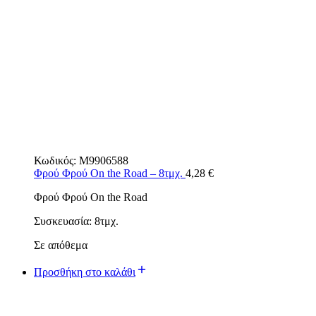
Κωδικός:
M9906588
Φρού Φρού On the Road – 8τμχ.
4,28
€
Φρού Φρού On the Road
Συσκευασία: 8τμχ.
Σε απόθεμα
Προσθήκη στο καλάθι