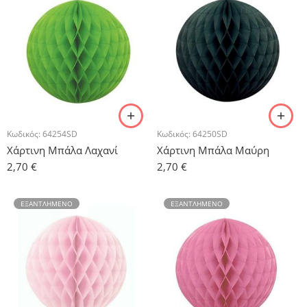
Κωδικός:
64254SD
Κωδικός:
64250SD
Χάρτινη Μπάλα Λαχανί
Χάρτινη Μπάλα Μαύρη
2,70
€
2,70
€
ΕΞΑΝΤΛΗΜΈΝΟ
ΕΞΑΝΤΛΗΜΈΝΟ