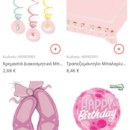
Κωδικός:
M9903963
Κωδικός:
M9903951
Κρεμαστά Διακοσμητικά Μπαλαρίνα – 6τμχ.
Τραπεζομάντηλο Μπαλαρίνα 1.75cm x 1.15cm
2,68
€
8,46
€