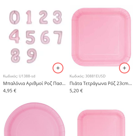
Κωδικός:
U1388-sd
Κωδικός:
30881EUSD
Μπαλόνια Αριθμοί Ροζ Παστέλ – 86 cm
Πιάτα Τετράγωνα Ρόζ 23cm – 14τμχ.
4,95
€
5,20
€