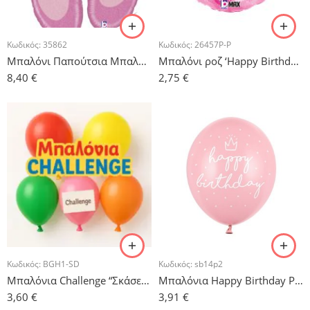
Κωδικός:
35862
Κωδικός:
26457P-P
Μπαλόνι Παπούτσια Μπαλαρίνας – 40″
Μπαλόνι ροζ ‘Happy Birthday’ Sparkling
8,40
€
2,75
€
Κωδικός:
BGH1-SD
Κωδικός:
sb14p2
Μπαλόνια Challenge “Σκάσε & Γέλα” – 6 τμχ.
Μπαλόνια Happy Birthday Ρόζ – 5τμχ.
3,60
€
3,91
€