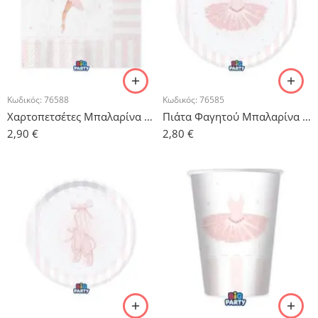
Κωδικός:
76588
Κωδικός:
76585
Χαρτοπετσέτες Μπαλαρίνα – 16τμχ.
Πιάτα Φαγητού Μπαλαρίνα – 6 τμχ.
2,90
€
2,80
€