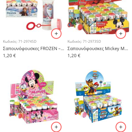
Κωδικός:
71-2974SD
Κωδικός:
71-2973SD
Σαπουνόφουσκες FROZEN – 1τμχ.
Σαπουνόφουσκες Mickey Mouse
1,20
€
1,20
€