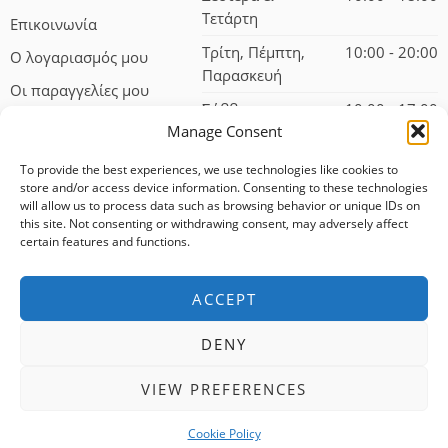
Τετάρτη
Επικοινωνία
Τρίτη, Πέμπτη,
10:00 - 20:00
Ο λογαριασμός μου
Παρασκευή
Οι παραγγελίες μου
Σάββατο
10:00 - 17:00
Manage Consent
To provide the best experiences, we use technologies like cookies to
store and/or access device information. Consenting to these technologies
will allow us to process data such as browsing behavior or unique IDs on
this site. Not consenting or withdrawing consent, may adversely affect
certain features and functions.
© 2024 – All Right reserved!
ACCEPT
100% αφαλείς συναλλαγές
DENY
Δωρεάν αποστολή για αγορές άνω των 75 ευρώ
VIEW PREFERENCES
Άμεση εξυπηρέτηση
Cookie Policy