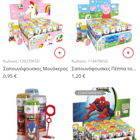
Κωδικός:
1203706SD
Κωδικός:
1144786SD
Σαπουνόφουσκες Μονόκερος
Σαπουνόφουσκες Πέππα το Γουρουνάκι
0,95
€
1,20
€
ΕΞΑΝΤΛΗΜΈΝΟ