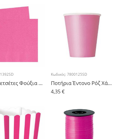
31392SD
Κωδικός:
7800125SD
Χαρτοπετσέτες Φούξια – 20 τμχ.
Ποτήρια Έντονο Ρόζ Χάρτινα – 14τμχ.
4,35
€