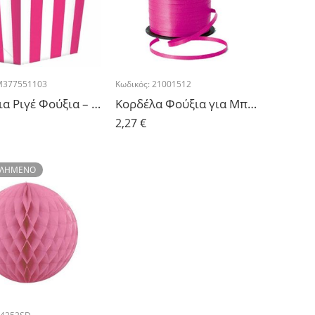
M377551103
Κωδικός:
21001512
Κουτάκια Ριγέ Φούξια – 5 τμχ.
Κορδέλα Φούξια για Μπαλόνια 500μ
2,27
€
ΤΛΗΜΈΝΟ