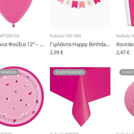
MP10021SD
Κωδικός:
102-1082
Κωδικός:
Μπαλόνια Φούξια 12” – 10τμχ.
Γιρλάντα Happy Birthday Ροζ-Φούξια
2,99
€
2,47
€
ΤΛΗΜΈΝΟ
ΕΞΑΝΤΛΗΜΈΝΟ
ΕΞΑΝ