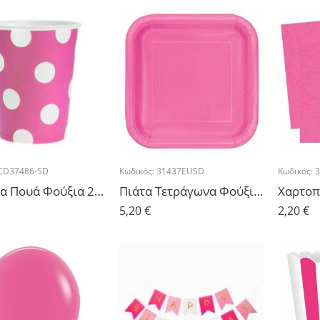
CD37486-SD
Κωδικός:
31437EUSD
Κωδικός:
Ποτήρια Πουά Φούξια 266ml – 6τμχ.
Πιάτα Τετράγωνα Φούξια 23cm – 14τμχ.
5,20
€
2,20
€