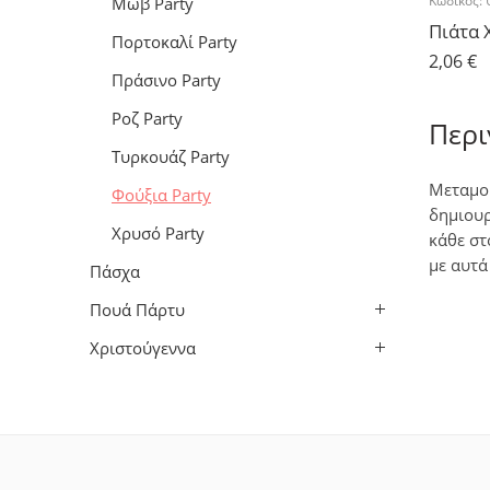
Κωδικός:
Μώβ Party
Πορτοκαλί Party
2,06
€
Πράσινο Party
Ροζ Party
Περ
Τυρκουάζ Party
Μεταμορ
Φούξια Party
δημιουρ
Χρυσό Party
κάθε στ
με αυτά
Πάσχα
Πουά Πάρτυ
Χριστούγεννα