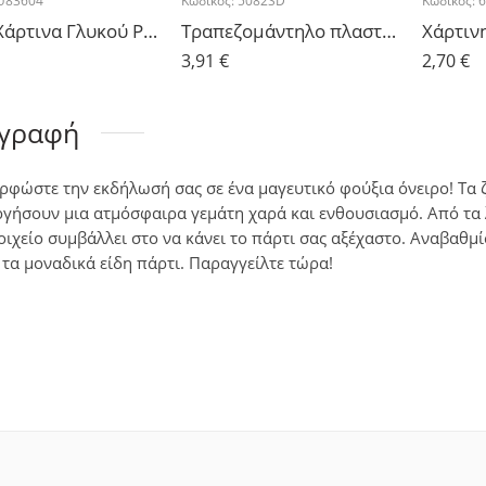
U83604
Κωδικός:
5082SD
Κωδικός:
Πιάτα Χάρτινα Γλυκού Ροζ Πουά – 8 τμχ.
Τραπεζομάντηλο πλαστικό Φούξια 1.37m x 2.74m
Χάρτιν
3,91
€
2,70
€
ιγραφή
φώστε την εκδήλωσή σας σε ένα μαγευτικό φούξια όνειρο! Τα
γήσουν μια ατμόσφαιρα γεμάτη χαρά και ενθουσιασμό. Από τα 
οιχείο συμβάλλει στο να κάνει το πάρτι σας αξέχαστο. Αναβαθμ
 τα μοναδικά είδη πάρτι. Παραγγείλτε τώρα!