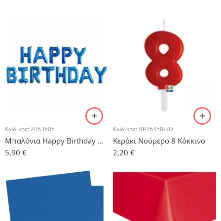
Κωδικός:
2063605
Κωδικός:
BP76458-SD
Μπαλόνια Happy Birthday Μπλε -13 τμχ.
Κεράκι Νούμερο 8 Κόκκινο
5,90
€
2,20
€