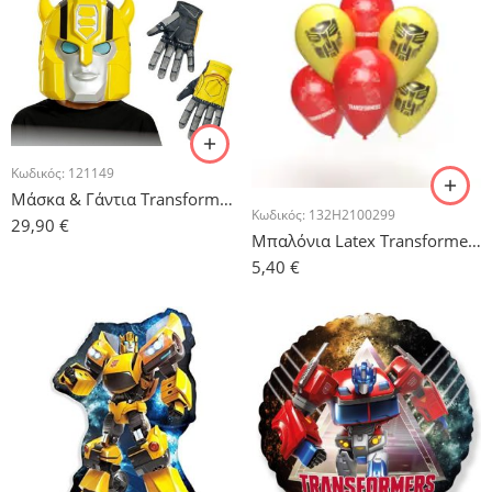
Κωδικός:
121149
Μάσκα & Γάντια Transformers Bumblebee
Κωδικός:
132H2100299
29,90
€
Μπαλόνια Latex Transformers – 10 τμχ.
5,40
€