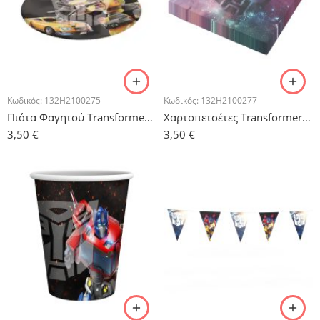
Κωδικός:
132H2100275
Κωδικός:
132H2100277
Πιάτα Φαγητού Transformers – 8 τμχ.
Χαρτοπετσέτες Transformers – 20 τμχ.
3,50
€
3,50
€