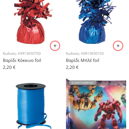
Κωδικός:
A99136507SD
Κωδικός:
A99136501SD
Βαρίδι Κόκκινο foil
Βαρίδι Μπλέ foil
2,20
€
2,20
€
ΕΞΑΝΤΛΗΜΈΝΟ