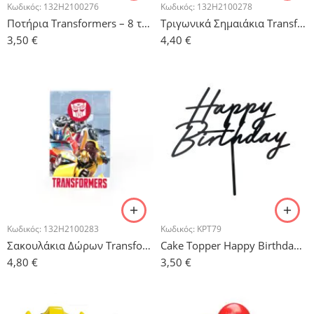
Κωδικός:
132H2100276
Κωδικός:
132H2100278
Ποτήρια Transformers – 8 τμχ.
Τριγωνικά Σημαιάκια Transformers – 5 m
3,50
€
4,40
€
Κωδικός:
132H2100283
Κωδικός:
KPT79
Σακουλάκια Δώρων Transformers – 10 τμχ.
Cake Topper Happy Birthday Μαύρο
4,80
€
3,50
€