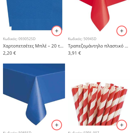
Κωδικός:
093052SD
Κωδικός:
5094SD
Χαρτοπετσέτες Μπλέ – 20 τμχ.
Τραπεζομάντηλο πλαστικό Κόκκινο 1.37m x 2.74m
2,20
€
3,91
€
Κωδικός:
5085SD
Κωδικός:
SPP1-007