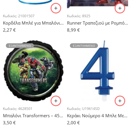
Κωδικός:
21001507
Κωδικός:
8925
Κορδέλα Μπλέ για Μπαλόνια 500μ
Runner Τραπεζιού με Ρομπότ – 5 m
2,27
€
8,99
€
ΕΞΑΝΤΛΗΜΈΝΟ
ΕΞΑΝΤΛΗΜΈΝΟ
Κωδικός:
4628501
Κωδικός:
U19614SD
Μπαλόνι Transformers – 45 cm
Κεράκι Νούμερο 4 Μπλε Μεταλλικό
3,50
€
2,00
€