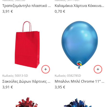
Τραπεζομάντηλο πλαστικό Μπλέ 1.37m x 2.74m
Καλαμάκια Χάρτινα Κόκκινα Ριγέ – 10τμχ.
3,91
€
0,70
€
Κωδικός:
50013-SD
Κωδικός:
058278SD
Σακούλες Δώρων Χάρτινες Κόκκινες – 5τμχ.
Μπαλόνι Μπλέ Chrome 11” – 5τμχ.
3,91
€
3,95
€