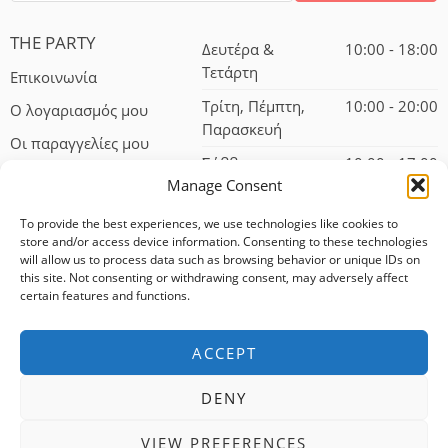
THE PARTY
Δευτέρα &
10:00 - 18:00
Τετάρτη
Επικοινωνία
Τρίτη, Πέμπτη,
10:00 - 20:00
Ο λογαριασμός μου
Παρασκευή
Οι παραγγελίες μου
Σάββατο
10:00 - 17:00
Manage Consent
To provide the best experiences, we use technologies like cookies to
store and/or access device information. Consenting to these technologies
will allow us to process data such as browsing behavior or unique IDs on
this site. Not consenting or withdrawing consent, may adversely affect
certain features and functions.
© 2024 – All Right reserved!
ACCEPT
100% αφαλείς συναλλαγές
DENY
Δωρεάν αποστολή για αγορές άνω των 75 ευρώ
VIEW PREFERENCES