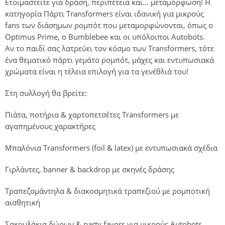
Ετοιμαστείτε για δράση, περιπέτεια και… μεταμόρφωση! Η
κατηγορία Πάρτι Transformers είναι ιδανική για μικρούς
fans των διάσημων ρομπότ που μεταμορφώνονται, όπως ο
Optimus Prime, ο Bumblebee και οι υπόλοιποι Autobots.
Αν το παιδί σας λατρεύει τον κόσμο των Transformers, τότε
ένα θεματικό πάρτι γεμάτο ρομπότ, μάχες και εντυπωσιακά
χρώματα είναι η τέλεια επιλογή για τα γενέθλιά του!
Στη συλλογή θα βρείτε:
Πιάτα, ποτήρια & χαρτοπετσέτες Transformers με
αγαπημένους χαρακτήρες
Μπαλόνια Transformers (foil & latex) με εντυπωσιακά σχέδια
Γιρλάντες, banner & backdrop με σκηνές δράσης
Τραπεζομάντηλα & διακοσμητικά τραπεζιού με ρομποτική
αισθητική
Σακουλάκια δώρων & party favors για μικρούς Autobots