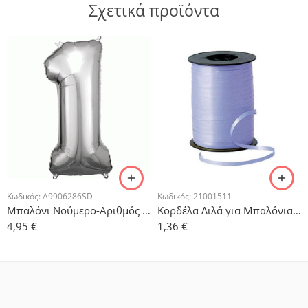
Σχετικά προϊόντα
Κωδικός:
A9906286SD
Κωδικός:
21001511
Μπαλόνι Νούμερο-Αριθμός 1 Ασημί 86x33cm
Κορδέλα Λιλά για Μπαλόνια 500μ
4,95
€
1,36
€