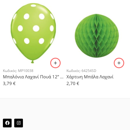
Κωδικός:
MP10038
Κωδικός:
64254SD
Μπαλόνια Λαχανί Πουά 12” – 6τμχ.
Χάρτινη Μπάλα Λαχανί
3,79
€
2,70
€