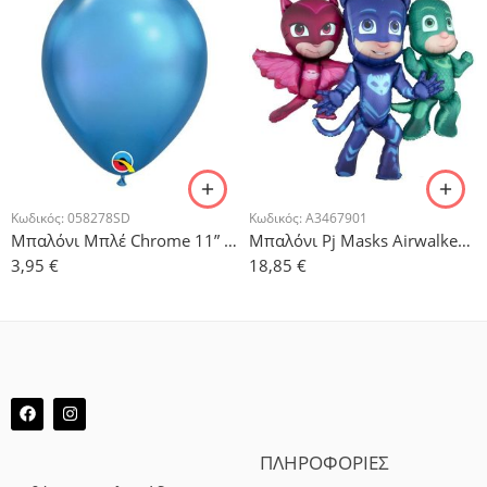
Κωδικός:
058278SD
Κωδικός:
A3467901
Μπαλόνι Μπλέ Chrome 11” – 5τμχ.
Μπαλόνι Pj Masks Airwalker 144cm x 127cm
3,95
€
18,85
€
ΠΛΗΡΟΦΟΡΙΕΣ