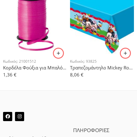
Κωδικός:
21001512
Κωδικός:
93825
Κορδέλα Φούξια για Μπαλόνια 500μ
Τραπεζομάντηλο Mickey Rock The House
1,36
€
8,06
€
ΠΛΗΡΟΦΟΡΙΕΣ