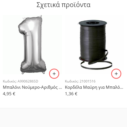
Σχετικά προϊόντα
Κωδικός:
A9906286SD
Κωδικός:
21001516
Μπαλόνι Νούμερο-Αριθμός 1 Ασημί 86x33cm
Κορδέλα Μαύρη για Μπαλόνια 500μ
4,95
€
1,36
€