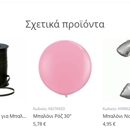
Σχετικά προϊόντα
Κωδικός:
042764SD
Κωδικός:
A9906
Κορδέλα Μαύρη για Μπαλόνια 500μ
Μπαλόνι Ρόζ 30”
5,78
€
4,95
€