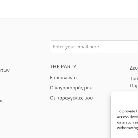
THE PARTY
Δευ
ντων
Επικοινωνία
Τρί
Πα
Ο λογαριασμός μου
Σά
Οι παραγγελίες μου
ας
To provide t
access devic
data such as
withdrawing 