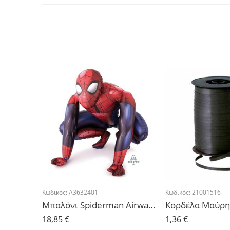
Κωδικός:
A3632401
Κωδικός:
21001516
Μπαλόνι Spiderman Airwalker 91cm x 91cm
18,85
€
1,36
€