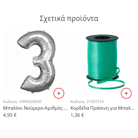
Σχετικά προϊόντα
Κωδικός:
A9906288SD
Κωδικός:
21001514
Μπαλόνι Νούμερο-Αριθμός 3 Ασημί 86x55cm
Κορδέλα Πράσινη για Μπαλόνια 500μ
4,95
€
1,36
€