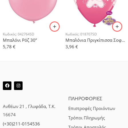
Κωδικός:
042764SD
Κωδικός:
018707SD
Μπαλόνι Ρόζ 30”
Μπαλόνια Πριγκίπισσα Σοφία – 5τμχ.
5,78
€
3,96
€
ΠΛΗΡΟΦΟΡΙΕΣ
Ανθέων 21 , Γλυφάδα, Τ.Κ.
Επιστροφές Προιόντων
16674
Τρόποι Πληρωμής
(+30)211-0154536
Τρόποι Αποστολής