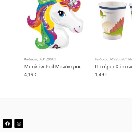
Κωδικός:
A3129901
Κωδικός:
M990397166
Μπαλόνι Foil Μονόκερος
4,19
€
1,49
€