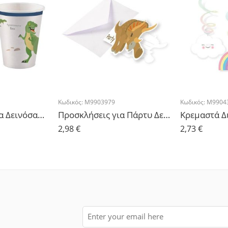
Κωδικός:
M9903979
Κωδικός:
M9904
Ποτήρια Χάρτινα Δεινόσαυροι – 8τμχ.
Προσκλήσεις για Πάρτυ Δεινόσαυροι – 8τμχ.
2,98
€
2,73
€