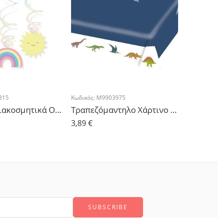
315
Κωδικός:
M9903975
Κωδικός:
A
Κρεμαστά Διακοσμητικά Ουράνιο Τόξο – 6τμχ.
Τραπεζόμαντηλο Χάρτινο Δεινόσαυρoι
3,89
€
4,19
€