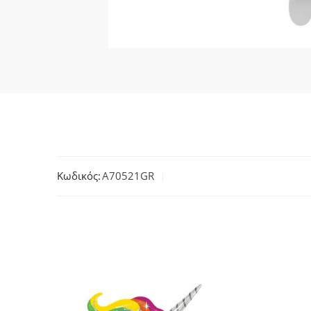
Κωδικός:
A70521GR