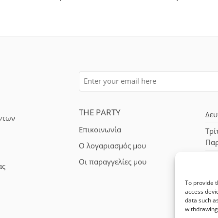
THE PARTY
Δευ
ντων
Επικοινωνία
Τρί
Πα
Ο λογαριασμός μου
Σά
Οι παραγγελίες μου
ας
To provide t
access devic
data such as
withdrawing 