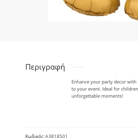
Περιγραφή
Enhance your party decor with t
to your event. Ideal for childre
unforgettable moments!
Κωδικός:
A3818501