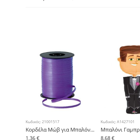
Κωδικός:
21001517
Κωδικός:
A1427101
Κορδέλα Μώβ για Μπαλόνια 500μ
1,36
€
8,68
€