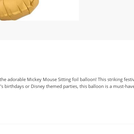
he adorable Mickey Mouse Sitting foil balloon! This striking fes
n’s birthdays or Disney themed parties, this balloon is a must-hav