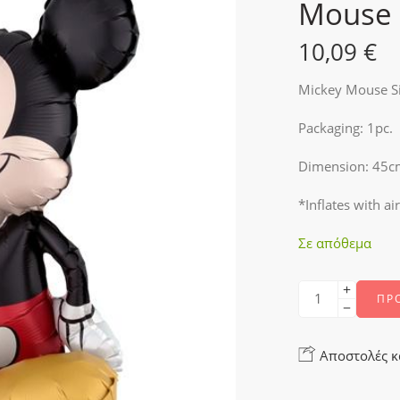
Mouse S
10,09
€
Mickey Mouse Sit
Packaging: 1pc.
Dimension: 45c
*Inflates with air
Σε απόθεμα
ΠΡ
Αποστολές κ