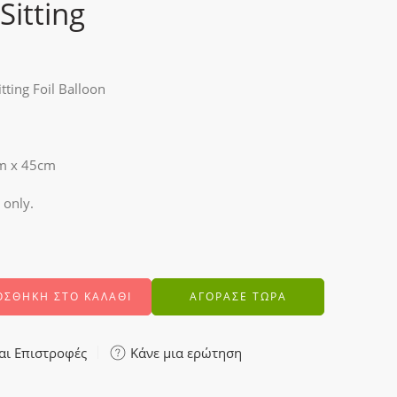
itting
ting Foil Balloon
m x 45cm
 only.
ΟΣΘΉΚΗ ΣΤΟ ΚΑΛΆΘΙ
ΑΓΟΡΑΣΕ ΤΩΡΑ
αι Επιστροφές
Κάνε μια ερώτηση