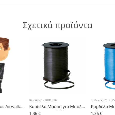
Σχετικά προϊόντα
Κωδικός:
21001516
Κωδικός:
210015
Μπαλόνι Γαμπρός Airwalker 66cm x 127cm
Κορδέλα Μαύρη για Μπαλόνια 500μ
1,36
€
1,36
€