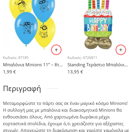
Κωδικός:
87185
Κωδικός:
4726811
Μπαλόνια Minions 11” – 8τμχ.
Standing Τεράστιο Μπαλόνι Τούρτα ”Happy Birthday”
1,99
€
13,95
€
Περιγραφή
Μεταμορφώστε το πάρτι σας σε έναν μαγικό κόσμο Minions!
Η συλλογή μας με μπαλόνια και διακοσμητικά Minions θα
ενθουσιάσει όλους. Από χαριτωμένα δωράκια μέχρι
εορταστικά στολίδια, έχουμε ό,τι χρειάζεστε για αξέχαστες
στιγμές. Απογειώστε τη διακόσμηση και χαρίστε χαμόγελα με