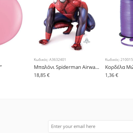
Κωδικός:
A3632401
Κωδικός:
210015
”
Μπαλόνι Spiderman Airwalker 91cm x 91cm
18,85
€
1,36
€