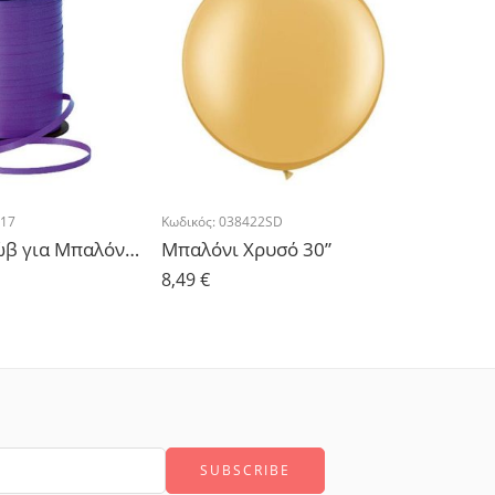
17
Κωδικός:
038422SD
Κωδικός:
2
Κορδέλα Μώβ για Μπαλόνια 500μ
Μπαλόνι Χρυσό 30”
8,49
€
1,36
€