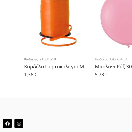
Κωδικός:
21001510
Κωδικός:
042764SD
Κορδέλα Πορτοκαλί για Μπαλόνια 500μ
Μπαλόνι Ρόζ 30
1,36
€
5,78
€