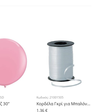
4SD
Κωδικός:
21001505
Κωδικός:
2
ζ 30”
Κορδέλα Γκρί για Μπαλόνια 500μ
1,36
€
1,36
€