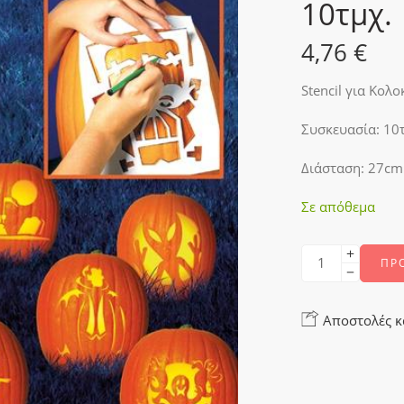
10τμχ.
4,76
€
Stencil για Κολ
Συσκευασία: 10
Διάσταση: 27cm
Σε απόθεμα
ΠΡ
Αποστολές κ