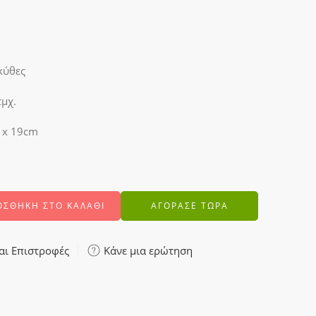
οκύθες
τμχ.
 x 19cm
ΟΣΘΉΚΗ ΣΤΟ ΚΑΛΆΘΙ
ΑΓΟΡΑΣΕ ΤΩΡΑ
αι Επιστροφές
Κάνε μια ερώτηση