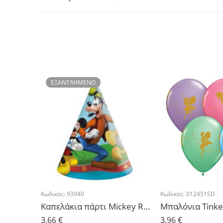
ΕΞΑΝΤΛΗΜΈΝΟ
Κωδικός:
93940
Κωδικός:
012451SD
Καπελάκια πάρτι Mickey Rock the House – 6 τμχ.
3,66
€
3,96
€