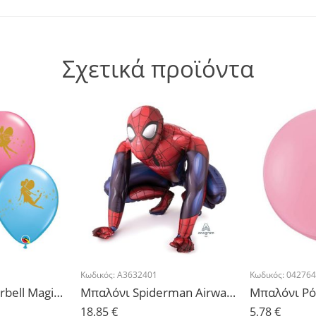
Σχετικά προϊόντα
Κωδικός:
A3632401
Κωδικός:
04276
Μπαλόνια Tinkerbell Magic – 5τμχ.
Μπαλόνι Spiderman Airwalker 91cm x 91cm
Μπαλόνι Ρό
18,85
€
5,78
€