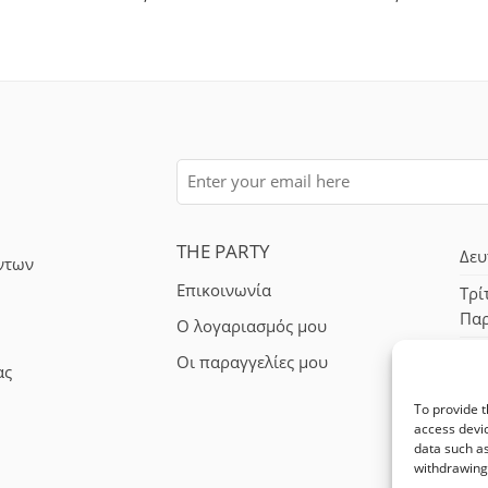
THE PARTY
Δευ
ντων
Επικοινωνία
Τρί
Πα
Ο λογαριασμός μου
Σά
Οι παραγγελίες μου
ας
To provide t
access devic
data such as
withdrawing 