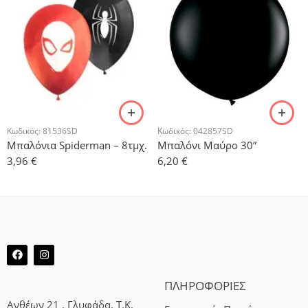
Κωδικός:
81536SD
Κωδικός:
042857SD
Μπαλόνια Spiderman – 8τμχ.
Μπαλόνι Μαύρο 30”
3,96
€
6,20
€
ΠΛΗΡΟΦΟΡΙΕΣ
Ανθέων 21 , Γλυφάδα, Τ.Κ.