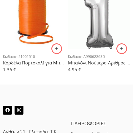
Κωδικός:
21001510
Κωδικός:
A9906286SD
Κορδέλα Πορτοκαλί για Μπαλόνια 500μ
Μπαλόνι Νούμερο-Αριθμός 1 Ασημί 86x33cm
1,36
€
4,95
€
ΠΛΗΡΟΦΟΡΙΕΣ
Ανθέων 21 , Γλυφάδα, Τ.Κ.