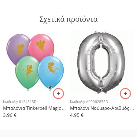
Σχετικά προϊόντα
Κωδικός:
012451SD
Κωδικός:
A9906285SD
Μπαλόνια Tinkerbell Magic – 5τμχ.
Μπαλόνι Νούμερο-Αριθμός 0 Ασημί 88x55cm
3,96
€
4,95
€