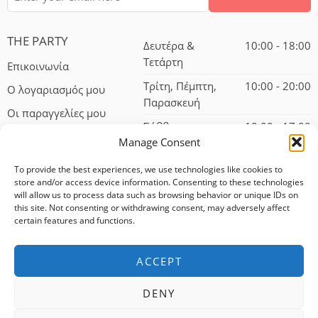
THE PARTY
Δευτέρα &
10:00 - 18:00
Τετάρτη
Επικοινωνία
Τρίτη, Πέμπτη,
10:00 - 20:00
Ο λογαριασμός μου
Παρασκευή
Οι παραγγελίες μου
Σάββατο
10:00 - 17:00
Manage Consent
To provide the best experiences, we use technologies like cookies to
store and/or access device information. Consenting to these technologies
will allow us to process data such as browsing behavior or unique IDs on
this site. Not consenting or withdrawing consent, may adversely affect
certain features and functions.
© 2024 – All Right reserved!
ACCEPT
100% αφαλείς συναλλαγές
DENY
Δωρεάν αποστολή για αγορές άνω των 75 ευρώ