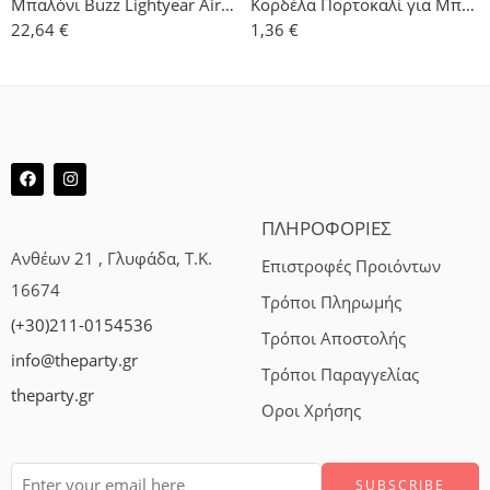
Μπαλόνι Buzz Lightyear Airwalker 135cm x 102cm
Κορδέλα Πορτοκαλί για Μπαλόνια 500μ
22,64
€
1,36
€
ΠΛΗΡΟΦΟΡΙΕΣ
Ανθέων 21 , Γλυφάδα, Τ.Κ.
Επιστροφές Προιόντων
16674
Τρόποι Πληρωμής
(+30)211-0154536
Τρόποι Αποστολής
info@theparty.gr
Τρόποι Παραγγελίας
theparty.gr
Οροι Χρήσης