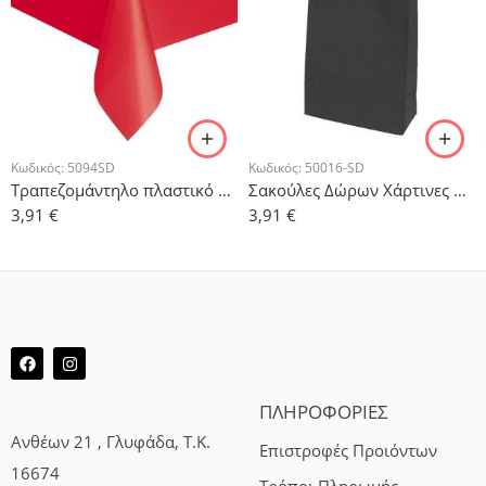
Κωδικός:
5094SD
Κωδικός:
50016-SD
Τραπεζομάντηλο πλαστικό Κόκκινο 1.37m x 2.74m
Σακούλες Δώρων Χάρτινες Μαύρες – 5τμχ.
3,91
€
3,91
€
ΠΛΗΡΟΦΟΡΙΕΣ
Ανθέων 21 , Γλυφάδα, Τ.Κ.
Επιστροφές Προιόντων
16674