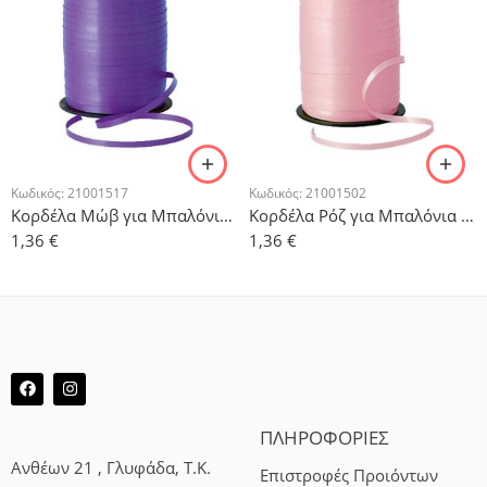
Κωδικός:
21001517
Κωδικός:
21001502
Κορδέλα Μώβ για Μπαλόνια 500μ
Κορδέλα Ρόζ για Μπαλόνια 500μ
1,36
€
1,36
€
ΠΛΗΡΟΦΟΡΙΕΣ
Ανθέων 21 , Γλυφάδα, Τ.Κ.
Επιστροφές Προιόντων