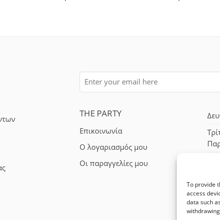
THE PARTY
Δευ
ντων
Επικοινωνία
Τρί
Πα
Ο λογαριασμός μου
Σά
Οι παραγγελίες μου
ας
To provide t
access devic
data such as
withdrawing 