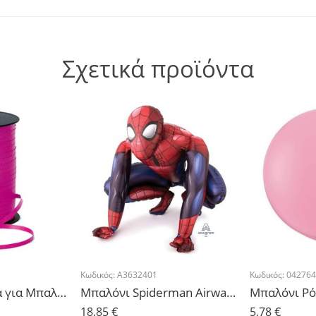
Σχετικά προϊόντα
Κωδικός:
A3632401
Κωδικός:
04276
Κορδέλα Φούξια για Μπαλόνια 500μ
Μπαλόνι Spiderman Airwalker 91cm x 91cm
Μπαλόνι Ρό
18,85
€
5,78
€