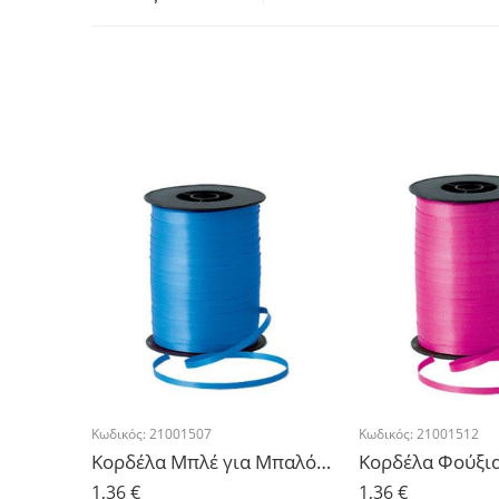
Κωδικός:
21001507
Κωδικός:
21001512
Κορδέλα Μπλέ για Μπαλόνια 500μ
1,36
€
1,36
€