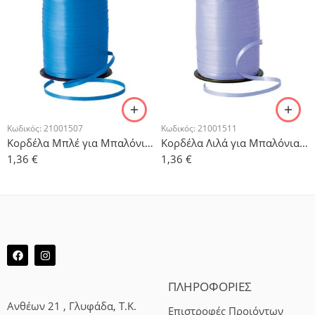
Κωδικός:
21001507
Κωδικός:
21001511
Κορδέλα Μπλέ για Μπαλόνια 500μ
Κορδέλα Λιλά για Μπαλόνια 500μ
1,36
€
1,36
€
ΠΛΗΡΟΦΟΡΙΕΣ
Ανθέων 21 , Γλυφάδα, Τ.Κ.
Επιστροφές Προιόντων