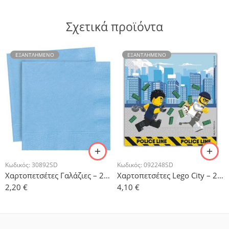
Σχετικά προϊόντα
ΕΞΑΝΤΛΗΜΈΝΟ
ΕΞΑΝΤΛΗΜΈΝΟ
Κωδικός:
30892SD
Κωδικός:
092248SD
Χαρτοπετσέτες Γαλάζιες – 20 τμχ.
Χαρτοπετσέτες Lego City – 20τμχ.
2,20
€
4,10
€