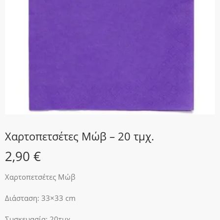
Χαρτοπετσέτες Μώβ – 20 τμχ.
2,90
€
Χαρτοπετσέτες Μώβ
Διάσταση: 33×33 cm
Συσκευασία: 20τμχ.