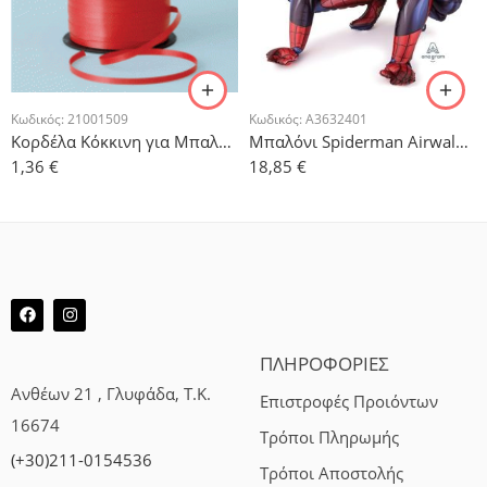
Κωδικός:
21001509
Κωδικός:
A3632401
Κορδέλα Κόκκινη για Μπαλόνια 500μ
Μπαλόνι Spiderman Airwalker 91cm x 91cm
1,36
€
18,85
€
ΠΛΗΡΟΦΟΡΙΕΣ
Ανθέων 21 , Γλυφάδα, Τ.Κ.
Επιστροφές Προιόντων
16674
Τρόποι Πληρωμής
(+30)211-0154536
Τρόποι Αποστολής