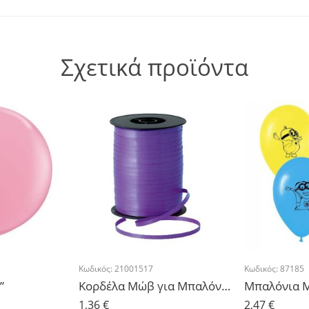
Σχετικά προϊόντα
Κωδικός:
21001517
Κωδικός:
87185
”
Κορδέλα Μώβ για Μπαλόνια 500μ
1,36
€
2,47
€