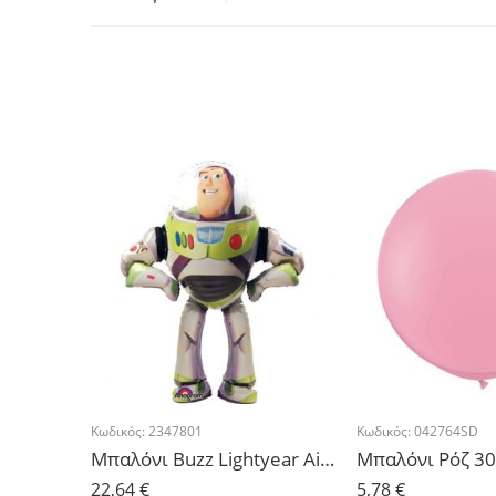
Κωδικός:
2347801
Κωδικός:
042764SD
Μπαλόνι Buzz Lightyear Airwalker 135cm x 102cm
Μπαλόνι Ρόζ 30
22,64
€
5,78
€