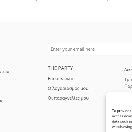
THE PARTY
Δευ
ντων
Επικοινωνία
Τρί
Πα
Ο λογαριασμός μου
Σά
Οι παραγγελίες μου
ας
To provide t
access devic
data such as
withdrawing 