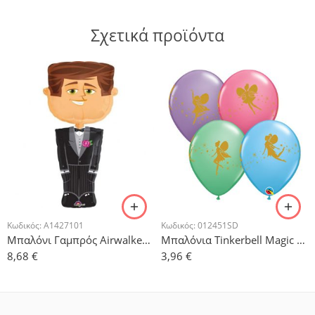
Σχετικά προϊόντα
Κωδικός:
A1427101
Κωδικός:
012451SD
Μπαλόνι Γαμπρός Airwalker 66cm x 127cm
Μπαλόνια Tinkerbell Magic – 5τμχ.
8,68
€
3,96
€