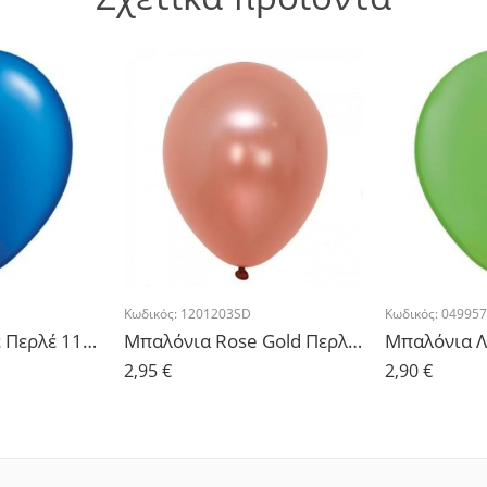
Κωδικός:
1201203SD
Κωδικός:
04995
Μπαλόνια Μπλέ Περλέ 11” – 10τμχ.
Μπαλόνια Rose Gold Περλέ 12” – 10τμχ.
2,95
€
2,90
€