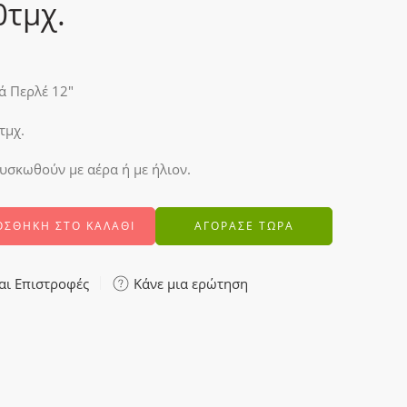
0τμχ.
 Περλέ 12″
τμχ.
σκωθούν με αέρα ή με ήλιον.
ΟΣΘΉΚΗ ΣΤΟ ΚΑΛΆΘΙ
ΑΓΟΡΑΣΕ ΤΩΡΑ
αι Επιστροφές
Κάνε μια ερώτηση