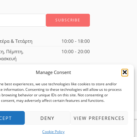
τέρα & Τετάρτη
10:00 - 18:00
τη, Πέμπτη,
10:00 - 20:00
ρασκευή
ββατο
10:00 - 17:00
Manage Consent
he best experiences, we use technologies like cookies to store and/or
e information. Consenting to these technologies will allow us to process
 browsing behavior or unique IDs on this site. Not consenting or
consent, may adversely affect certain features and functions.
CEPT
DENY
VIEW PREFERENCES
 άνω των 75 ευρώ
Άμεση εξυπηρέτηση
Cookie Policy