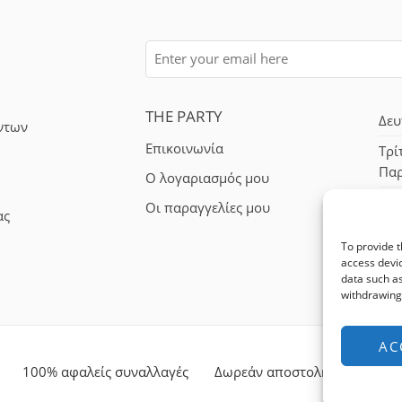
THE PARTY
Δευ
ντων
Επικοινωνία
Τρί
Πα
Ο λογαριασμός μου
Σά
Οι παραγγελίες μου
ας
To provide t
access devic
data such as
withdrawing 
AC
100% αφαλείς συναλλαγές
Δωρεάν αποστολή για αγορές