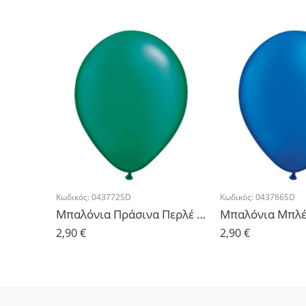
Κωδικός:
043772SD
Κωδικός:
043786SD
Μπαλόνια Πράσινα Περλέ 11” – 10τμχ.
2,90
€
2,90
€