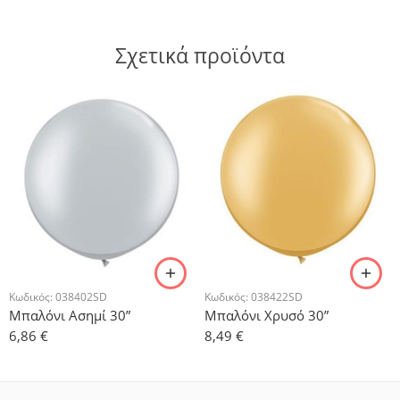
Σχετικά προϊόντα
Κωδικός:
038402SD
Κωδικός:
038422SD
Μπαλόνι Ασημί 30”
Μπαλόνι Χρυσό 30”
6,86
€
8,49
€