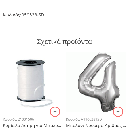
Κωδικός:
059538-SD
Σχετικά προϊόντα
Κωδικός:
21001506
Κωδικός:
A9906289SD
Κορδέλα Άσπρη για Μπαλόνια 500μ
Μπαλόνι Νούμερο-Αριθμός 4 Ασημί 86x66cm