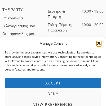
THE PARTY
Δευτέρα &
10:00 - 18:00
Τετάρτη
Επικοινωνία
Τρίτη, Πέμπτη,
10:00 - 20:00
Ο λογαριασμός μου
Παρασκευή
Οι παραγγελίες μου
Σάββατο
10:00 - 17:00
Manage Consent
To provide the best experiences, we use technologies like cookies to
store and/or access device information. Consenting to these technologies
will allow us to process data such as browsing behavior or unique IDs on
this site. Not consenting or withdrawing consent, may adversely affect
certain features and functions.
© 2024 – All Right reserved!
ACCEPT
100% αφαλείς συναλλαγές
DENY
Δωρεάν αποστολή για αγορές άνω των 75 ευρώ
VIEW PREFERENCES