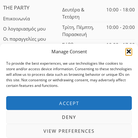
THE PARTY
Δευτέρα &
10:00 - 18:00
Τετάρτη
Επικοινωνία
Τρίτη, Πέμπτη,
10:00 - 20:00
Ο λογαριασμός μου
Παρασκευή
Οι παραγγελίες μου
Σάββατο
10:00 - 17:00
Manage Consent
To provide the best experiences, we use technologies like cookies to
store and/or access device information. Consenting to these technologies
will allow us to process data such as browsing behavior or unique IDs on
this site. Not consenting or withdrawing consent, may adversely affect
certain features and functions.
© 2024 – All Right reserved!
ACCEPT
100% αφαλείς συναλλαγές
DENY
Δωρεάν αποστολή για αγορές άνω των 75 ευρώ
VIEW PREFERENCES