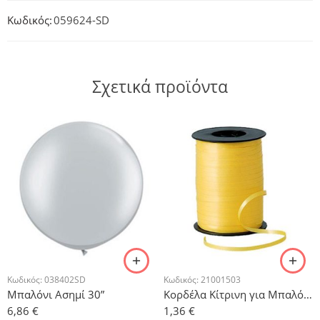
Κωδικός:
059624-SD
Σχετικά προϊόντα
Κωδικός:
038402SD
Κωδικός:
21001503
Μπαλόνι Ασημί 30”
Κορδέλα Κίτρινη για Μπαλόνια 500μ
6,86
€
1,36
€