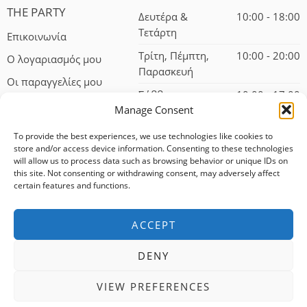
THE PARTY
Δευτέρα &
10:00 - 18:00
Τετάρτη
Επικοινωνία
Τρίτη, Πέμπτη,
10:00 - 20:00
Ο λογαριασμός μου
Παρασκευή
Οι παραγγελίες μου
Σάββατο
10:00 - 17:00
Manage Consent
To provide the best experiences, we use technologies like cookies to
store and/or access device information. Consenting to these technologies
will allow us to process data such as browsing behavior or unique IDs on
this site. Not consenting or withdrawing consent, may adversely affect
certain features and functions.
© 2024 – All Right reserved!
ACCEPT
100% αφαλείς συναλλαγές
DENY
Δωρεάν αποστολή για αγορές άνω των 75 ευρώ
VIEW PREFERENCES
Άμεση εξυπηρέτηση