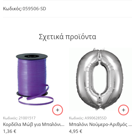
Κωδικός:
059506-SD
Σχετικά προϊόντα
Κωδικός:
21001517
Κωδικός:
A9906285SD
Κορδέλα Μώβ για Μπαλόνια 500μ
Μπαλόνι Νούμερο-Αριθμός 0 Ασημί 88x55cm
1,36
€
4,95
€