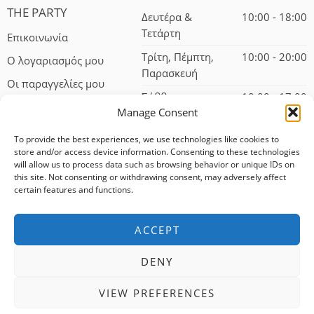
THE PARTY
Δευτέρα &
10:00 - 18:00
Τετάρτη
Επικοινωνία
Τρίτη, Πέμπτη,
10:00 - 20:00
Ο λογαριασμός μου
Παρασκευή
Οι παραγγελίες μου
Σάββατο
10:00 - 17:00
Manage Consent
To provide the best experiences, we use technologies like cookies to
store and/or access device information. Consenting to these technologies
will allow us to process data such as browsing behavior or unique IDs on
this site. Not consenting or withdrawing consent, may adversely affect
certain features and functions.
© 2024 – All Right reserved!
ACCEPT
100% αφαλείς συναλλαγές
DENY
Δωρεάν αποστολή για αγορές άνω των 75 ευρώ
VIEW PREFERENCES
Άμεση εξυπηρέτηση