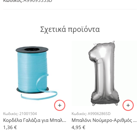
Κωδικός:
A9909555SD
Σχετικά προϊόντα
Κωδικός:
21001504
Κωδικός:
A9906286SD
Κορδέλα Γαλάζια για Μπαλόνια 500μ
Μπαλόνι Νούμερο-Αριθμός 1 Ασημί 86x33cm
1,36
€
4,95
€