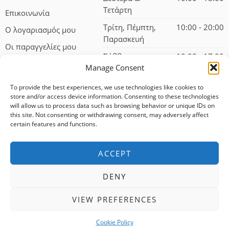
Τετάρτη
Επικοινωνία
Τρίτη, Πέμπτη,
10:00 - 20:00
Ο λογαριασμός μου
Παρασκευή
Οι παραγγελίες μου
Σάββατο
10:00 - 17:00
Manage Consent
To provide the best experiences, we use technologies like cookies to
store and/or access device information. Consenting to these technologies
will allow us to process data such as browsing behavior or unique IDs on
this site. Not consenting or withdrawing consent, may adversely affect
certain features and functions.
© 2024 – All Right reserved!
ACCEPT
100% αφαλείς συναλλαγές
DENY
Δωρεάν αποστολή για αγορές άνω των 75 ευρώ
VIEW PREFERENCES
Άμεση εξυπηρέτηση
Cookie Policy