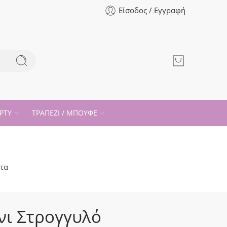
Είσοδος / Εγγραφή
ΡΤΥ
ΤΡΑΠΕΖΙ / ΜΠΟΥΦΕ
τα
ι Στρογγυλό