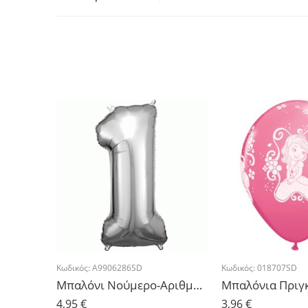
Κωδικός:
A9906286SD
Κωδικός:
018707SD
Μπαλόνι Νούμερο-Αριθμός 1 Ασημί 86x33cm
4,95
€
3,96
€