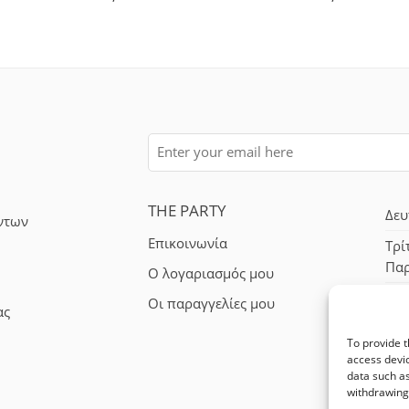
THE PARTY
Δευ
ντων
Επικοινωνία
Τρί
Πα
Ο λογαριασμός μου
Σά
Οι παραγγελίες μου
ας
To provide t
access devic
data such as
withdrawing 