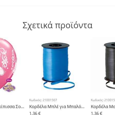
Σχετικά προϊόντα
Κωδικός:
21001507
Κωδικός:
210015
Μπαλόνια Πριγκίπισσα Σοφία – 5τμχ.
Κορδέλα Μπλέ για Μπαλόνια 500μ
1,36
€
1,36
€