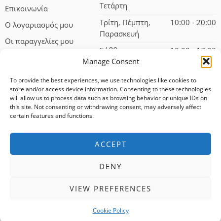
Τετάρτη
Επικοινωνία
Τρίτη, Πέμπτη,
10:00 - 20:00
Ο λογαριασμός μου
Παρασκευή
Οι παραγγελίες μου
Σάββατο
10:00 - 17:00
Manage Consent
To provide the best experiences, we use technologies like cookies to
store and/or access device information. Consenting to these technologies
will allow us to process data such as browsing behavior or unique IDs on
this site. Not consenting or withdrawing consent, may adversely affect
certain features and functions.
© 2024 – All Right reserved!
ACCEPT
100% αφαλείς συναλλαγές
DENY
Δωρεάν αποστολή για αγορές άνω των 75 ευρώ
VIEW PREFERENCES
Άμεση εξυπηρέτηση
Cookie Policy