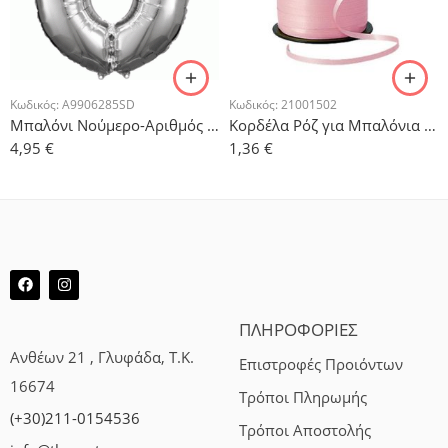
Κωδικός:
A9906285SD
Κωδικός:
21001502
Μπαλόνι Νούμερο-Αριθμός 0 Ασημί 88x55cm
Κορδέλα Ρόζ για Μπαλόνια 500μ
4,95
€
1,36
€
ΠΛΗΡΟΦΟΡΙΕΣ
Ανθέων 21 , Γλυφάδα, Τ.Κ.
Επιστροφές Προιόντων
16674
Τρόποι Πληρωμής
(+30)211-0154536
Τρόποι Αποστολής