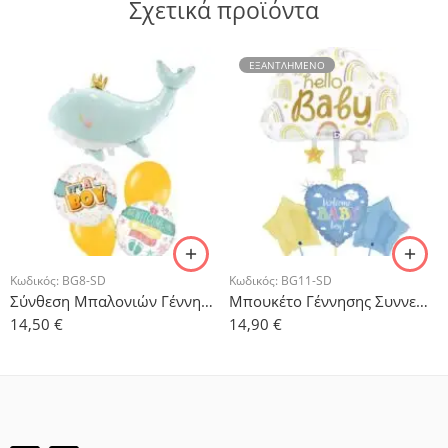
Σχετικά προϊόντα
ΕΞΑΝΤΛΗΜΈΝΟ
Κωδικός:
BG8-SD
Κωδικός:
BG11-SD
Σύνθεση Μπαλονιών Γέννησης Φαλαινάκι- 5 τμχ.
Μπουκέτο Γέννησης Συννεφάκι – 4 τμχ.
14,50
€
14,90
€