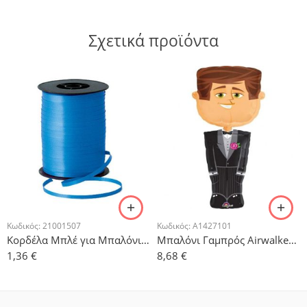
Σχετικά προϊόντα
Κωδικός:
21001507
Κωδικός:
A1427101
Κορδέλα Μπλέ για Μπαλόνια 500μ
Μπαλόνι Γαμπρός Airwalker 66cm x 127cm
1,36
€
8,68
€